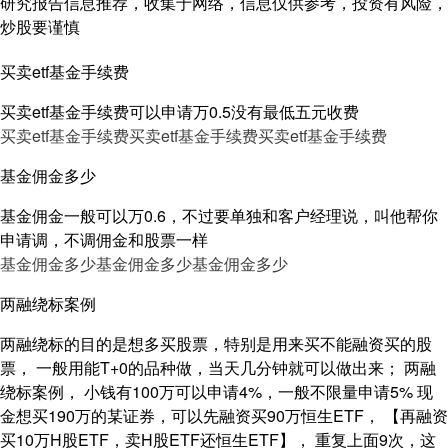
研究报告信息推荐，收集于网络，信息仅供参考，投资有风险，
炒股要谨慎
买卖etf基金手续费
买卖etf基金手续费可以申请万0.5没有最低五元收费
买卖etf基金手续费
买卖etf基金手续费
买卖etf基金手续费
基金佣金多少
基金佣金一般可以万0.6，不过要单独和客户经理说，叫他帮你
申请调，不调佣金和股票一样
基金佣金多少
基金佣金多少
基金佣金多少
两融绕标案例
两融绕标的目的是想多买股票，特别是用来买不能融资买的股
票， 一般用能T+0的品种做，当天几分钟就可以做出来； 两融
绕标案例， 小钱有100万可以申请4%，一般不限量申请5% 现
金想买190万的某证券，可以先融资买90万恒生ETF， 【再融资
买10万H股ETF，卖H股ETF还恒生ETF】， 重复上面9次，这