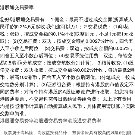
港股通交易费率
您好!港股通交易费有： 1.佣金：最高不超过成交金额(折算成人
民币)的0.3%,5元起收,我们这可以万1； 2.交易税费： (1)印花
税：双边，按成交金额的0.1%计收(取整到元，不足1元按1元收
取)； (2)交易征费：双边，按成交金额的0.0027%计收，四舍五
入至小数点后两位； (3)交易费：双边，按成交金额的0.005%，
四舍五入至小数点后两位； (4)交易系统使用费：双边，每笔交
易0.5港币(分笔成交：按成交笔数分别计算)。 3.结算收费: (1)股
份交收费：双边收取，按成交金额的0.002%计收，每边最低2港
币，最高100港币，四舍五入至小数点后两位。(分笔成交：按成
交笔数分别计算)； (2)证券组合费：根据持有港股的市值设定不
同的费率；对每个持有港股的A股证券账户进行收取。如您持有
港股通股票，不交易也需每日缴纳证券组合费； 以上所有费用
均是按照港币计算后自动折算成人民币，具体费用请以账户实际
交割单为准。
港股通交易费率
港股通交易费率
港股通交易费率
股票属于高风险、高收益投资品种， 投资者应具有较高的风险识别能