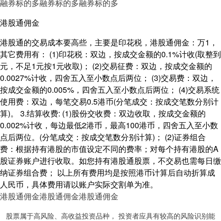
融券标的多
融券标的多
融券标的多
港股通佣金
港股通的交易成本要高些，主要是印花税，港股通佣金：万1，
其它费用有： (1)印花税：双边，按成交金额的0.1%计收(取整到
元，不足1元按1元收取)； (2)交易征费：双边，按成交金额的
0.0027%计收，四舍五入至小数点后两位； (3)交易费：双边，
按成交金额的0.005%，四舍五入至小数点后两位； (4)交易系统
使用费：双边，每笔交易0.5港币(分笔成交：按成交笔数分别计
算)。 3.结算收费: (1)股份交收费：双边收取，按成交金额的
0.002%计收，每边最低2港币，最高100港币，四舍五入至小数
点后两位。(分笔成交：按成交笔数分别计算)； (2)证券组合
费：根据持有港股的市值设定不同的费率；对每个持有港股的A
股证券账户进行收取。如您持有港股通股票，不交易也需每日缴
纳证券组合费； 以上所有费用均是按照港币计算后自动折算成
人民币，具体费用请以账户实际交割单为准。
港股通佣金
港股通佣金
港股通佣金
股票属于高风险、高收益投资品种， 投资者应具有较高的风险识别能