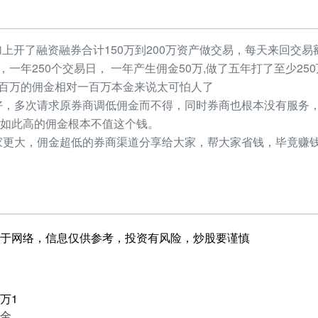
加上开了融资融券合计150万到200万资产做交易，每天来回交易额
元，一年250个交易日， 一年产生佣金50万,做了五年打了至少2
，几百万的佣金相对一百万本金来说太可怕人了
，多次请求原券商调低佣金而不得，同时券商也根本没有服务，
如此高的佣金根本不值这个钱。
更大，佣金超低的券商渠道分享给大家，帮大家省钱，毕竟赚钱
于网络，信息仅供参考，投资有风险，炒股要谨慎
万1
金