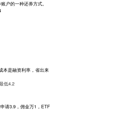
券账户的一种还券方式。
4
主要成本是融资利率，省出来
低4.2
请3.9，佣金万1，ETF