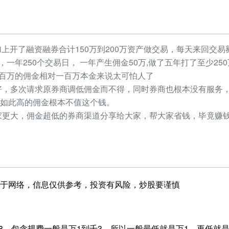
加上开了融资融券合计150万到200万资产做交易，每天来回交易额
元，一年250个交易日， 一年产生佣金50万,做了五年打了至少2
，几百万的佣金相对一百万本金来说太可怕人了
，多次请求原券商调低佣金而不得，同时券商也根本没有服务，
如此高的佣金根本不值这个钱。
更大，佣金超低的券商渠道分享给大家，帮大家省钱，毕竟赚钱
于网络，信息仅供参考，投资有风险，炒股要谨慎
.8，包含规费一般是万1到千3，所以一般最低就是万1，再低就