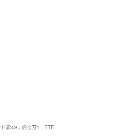
请3.9，佣金万1，ETF