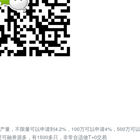
量，不限量可以申请到4.2%，100万可以申请4%，500万可以申
是可融券源多，有1500多只，非常合适做T+0交易