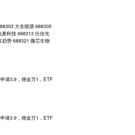
03 大全能源 688305
 燕麦科技 688313 仕佳光
财富趋势 688321 微芯生物
请3.9，佣金万1，ETF
请3.9，佣金万1，ETF