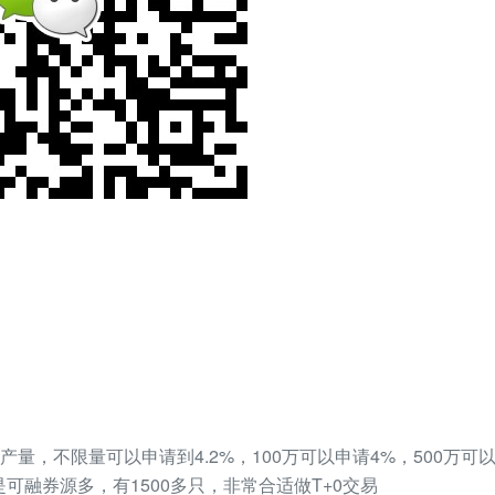
量，不限量可以申请到4.2%，100万可以申请4%，500万可以申
是可融券源多，有1500多只，非常合适做T+0交易