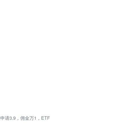
请3.9，佣金万1，ETF