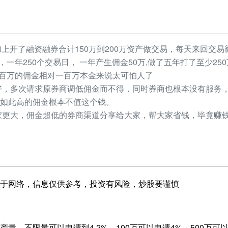
加上开了融资融券合计150万到200万资产做交易，每天来回交易额
元，一年250个交易日， 一年产生佣金50万,做了五年打了至少2
，几百万的佣金相对一百万本金来说太可怕人了
，多次请求原券商调低佣金而不得，同时券商也根本没有服务，
如此高的佣金根本不值这个钱。
更大，佣金超低的券商渠道分享给大家，帮大家省钱，毕竟赚钱
于网络，信息仅供参考，投资有风险，炒股要谨慎
量，不限量可以申请到4.2%，100万可以申请4%，500万可以申