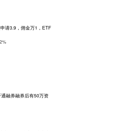
请3.9，佣金万1，ETF
2%
通融券融券后有50万资