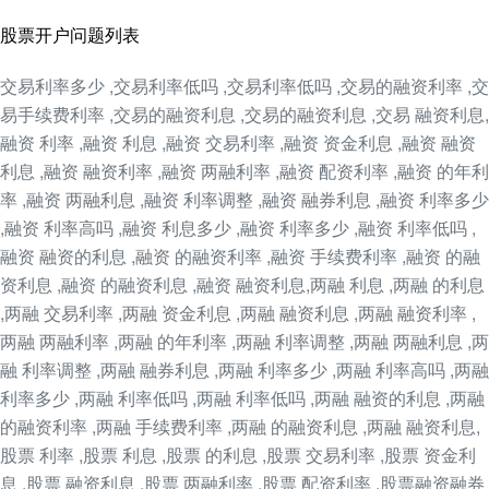
股票开户问题列表
交易利率多少 ,交易利率低吗 ,交易利率低吗 ,交易的融资利率 ,交
易手续费利率 ,交易的融资利息 ,交易的融资利息 ,交易 融资利息,
融资 利率 ,融资 利息 ,融资 交易利率 ,融资 资金利息 ,融资 融资
利息 ,融资 融资利率 ,融资 两融利率 ,融资 配资利率 ,融资 的年利
率 ,融资 两融利息 ,融资 利率调整 ,融资 融券利息 ,融资 利率多少
,融资 利率高吗 ,融资 利息多少 ,融资 利率多少 ,融资 利率低吗 ,
融资 融资的利息 ,融资 的融资利率 ,融资 手续费利率 ,融资 的融
资利息 ,融资 的融资利息 ,融资 融资利息,两融 利息 ,两融 的利息
,两融 交易利率 ,两融 资金利息 ,两融 融资利息 ,两融 融资利率 ,
两融 两融利率 ,两融 的年利率 ,两融 利率调整 ,两融 两融利息 ,两
融 利率调整 ,两融 融券利息 ,两融 利率多少 ,两融 利率高吗 ,两融
利率多少 ,两融 利率低吗 ,两融 利率低吗 ,两融 融资的利息 ,两融
的融资利率 ,两融 手续费利率 ,两融 的融资利息 ,两融 融资利息,
股票 利率 ,股票 利息 ,股票 的利息 ,股票 交易利率 ,股票 资金利
息 ,股票 融资利息 ,股票 两融利率 ,股票 配资利率 ,股票融资融券