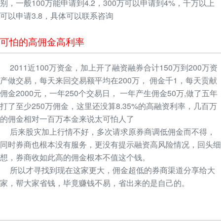
别，一般100万能申请到4.2，300万可以申请到4%，千万以上
可以申请3.8，具体可以联系咨询
可怕的高佣金高利率
2011近100万资金，加上开了融资融券合计150万到200万资
产做交易，每天来回交易额平均在200万， 佣金千1，每天贡献
佣金2000元，一年250个交易日， 一年产生佣金50万,做了五年
打了至少250万佣金，这里还没算8.35%的高融资利率，几百万
的佣金相对一百万本金来说太可怕人了
后来股灾加上行情不好，多次请求原券商调低佣金而不得，
同时券商也根本没有服务，更没有提示融资高风险情况，回头细
想，券商收如此高的佣金根本不值这个钱。
所以才寻找到现在这家更大，佣金超低的券商渠道分享给大
家，帮大家省钱，毕竟赚钱不易，省出来的是自己的。