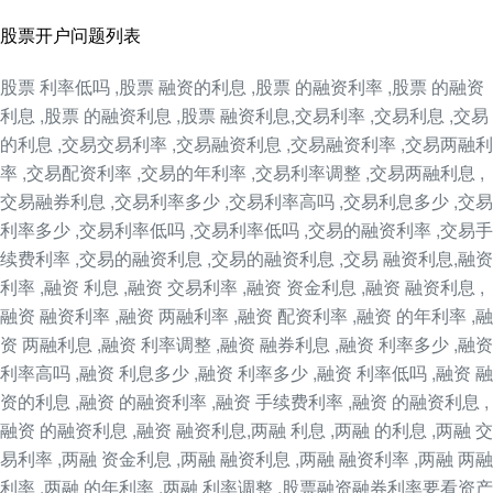
股票开户问题列表
股票 利率低吗 ,股票 融资的利息 ,股票 的融资利率 ,股票 的融资
利息 ,股票 的融资利息 ,股票 融资利息,交易利率 ,交易利息 ,交易
的利息 ,交易交易利率 ,交易融资利息 ,交易融资利率 ,交易两融利
率 ,交易配资利率 ,交易的年利率 ,交易利率调整 ,交易两融利息 ,
交易融券利息 ,交易利率多少 ,交易利率高吗 ,交易利息多少 ,交易
利率多少 ,交易利率低吗 ,交易利率低吗 ,交易的融资利率 ,交易手
续费利率 ,交易的融资利息 ,交易的融资利息 ,交易 融资利息,融资
利率 ,融资 利息 ,融资 交易利率 ,融资 资金利息 ,融资 融资利息 ,
融资 融资利率 ,融资 两融利率 ,融资 配资利率 ,融资 的年利率 ,融
资 两融利息 ,融资 利率调整 ,融资 融券利息 ,融资 利率多少 ,融资
利率高吗 ,融资 利息多少 ,融资 利率多少 ,融资 利率低吗 ,融资 融
资的利息 ,融资 的融资利率 ,融资 手续费利率 ,融资 的融资利息 ,
融资 的融资利息 ,融资 融资利息,两融 利息 ,两融 的利息 ,两融 交
易利率 ,两融 资金利息 ,两融 融资利息 ,两融 融资利率 ,两融 两融
利率 ,两融 的年利率 ,两融 利率调整 ,股票融资融券利率要看资产