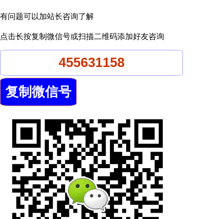
有问题可以加站长咨询了解
点击长按复制微信号或扫描二维码添加好友咨询