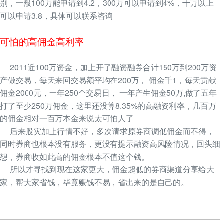
别，一般100万能申请到4.2，300万可以申请到4%，千万以上
可以申请3.8，具体可以联系咨询
可怕的高佣金高利率
2011近100万资金，加上开了融资融券合计150万到200万资
产做交易，每天来回交易额平均在200万， 佣金千1，每天贡献
佣金2000元，一年250个交易日， 一年产生佣金50万,做了五年
打了至少250万佣金，这里还没算8.35%的高融资利率，几百万
的佣金相对一百万本金来说太可怕人了
后来股灾加上行情不好，多次请求原券商调低佣金而不得，
同时券商也根本没有服务，更没有提示融资高风险情况，回头细
想，券商收如此高的佣金根本不值这个钱。
所以才寻找到现在这家更大，佣金超低的券商渠道分享给大
家，帮大家省钱，毕竟赚钱不易，省出来的是自己的。