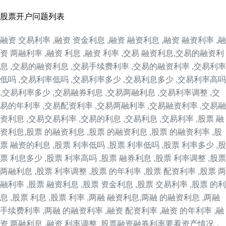
股票开户问题列表
融资 交易利率 ,融资 资金利息 ,融资 融资利息 ,融资 融资利率 ,融
资 两融利率 ,融资 利息 ,融资 利率 ,交易 融资利息,交易的融资利
息 ,交易的融资利息 ,交易手续费利率 ,交易的融资利率 ,交易利率
低吗 ,交易利率低吗 ,交易利率多少 ,交易利息多少 ,交易利率高吗
,交易利率多少 ,交易融券利息 ,交易两融利息 ,交易利率调整 ,交
易的年利率 ,交易配资利率 ,交易两融利率 ,交易融资利率 ,交易融
资利息 ,交易交易利率 ,交易的利息 ,交易利息 ,交易利率 ,股票 融
资利息,股票 的融资利息 ,股票 的融资利息 ,股票 的融资利率 ,股
票 融资的利息 ,股票 利率低吗 ,股票 利率低吗 ,股票 利率多少 ,股
票 利息多少 ,股票 利率高吗 ,股票 融券利息 ,股票 利率调整 ,股票
两融利息 ,股票 利率调整 ,股票 的年利率 ,股票 配资利率 ,股票 两
融利率 ,股票 融资利息 ,股票 资金利息 ,股票 交易利率 ,股票 的利
息 ,股票 利息 ,股票 利率 ,两融 融资利息,两融 的融资利息 ,两融
手续费利率 ,两融 的融资利率 ,融资 配资利率 ,融资 的年利率 ,融
资 两融利息 ,融资 利率调整 ,股票融资融券利率要看资产情况，