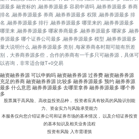
源最多 融资标的 ,融券券源最多 容易申请吗 ,融券券源最多 券商
排名 ,融券券源最多 券商 ,融券券源最多 权限 ,融券券源最多 排
名 ,融券券源最多 排行 ,融券券源最多 哪里来的 ,融券券源最多
哪里来 ,融券券源最多 哪家券商最多 ,融券券源最多 哪家多 ,融券
券源最多 哪个证券公司最多 ,融券券源最多 模型 ,融券券源最多
量大说明什么 ,融券券源最多 类别 ,每家券商各时期可能有所差
别，大券商券源多些，合作的券商有一千多只可融券源，具体可
以咨询，非常适合做T+0交易
融资融券券源 可以申购吗
融资融券券源 过券费
融资融券券源
充足的券商
融资融券券源 比较多
融券券源最多 预约
融券券源
最多 什么意思
融券券源最多 去哪里拿券
融券券源最多 哪个券
多
股票属于高风险、高收益投资品种， 投资者应具有较高的风险识别能
力、资金实力与风险承受能力
本服务仅向您介绍证券公司和证券市场的基本情况， 以及介绍证券投资
的基本知识及相关业务流程
投资有风险 入市需谨慎